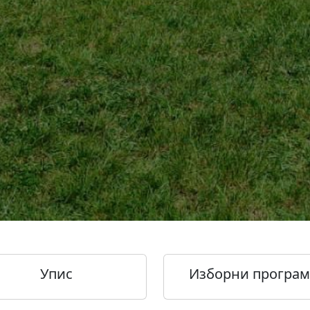
Упис
Изборни програ