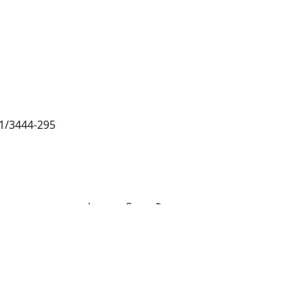
1/3444-295
математичар и Јелена Стевић, мастер математичар
ија Кесегић