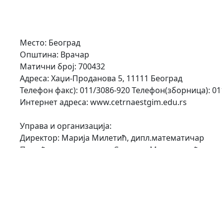
Место: Београд
Општина: Врачар
Матични број: 700432
Адреса: Хаџи-Проданова 5, 11111 Београд
Телефон факс): 011/3086-920 Телефон(зборница): 01
Интернет адреса: www.cetrnaestgim.edu.rs
Управа и организација:
Директор: Марија Милетић, дипл.математичар
Помоћници директора: Снежанa Миленковић, дипл.
Секретар: Ивона Ивковић, дипл.правник
Административни радници: Љиљана Николић и Мар
Рачуноводство: Саздић-Јотић Драгана