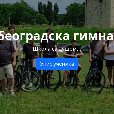
 београдска гимна
Школа са душом...
Упис ученика