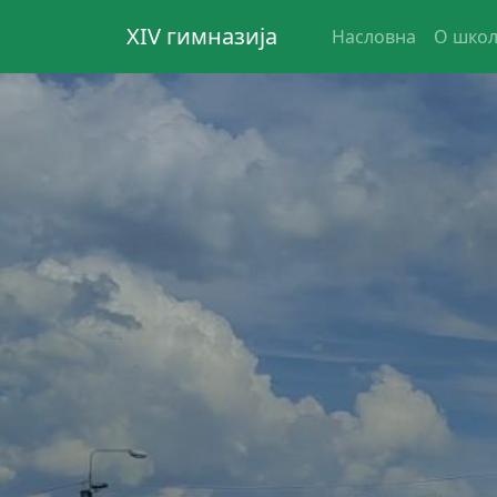
XIV гимназија
Насловна
О шко