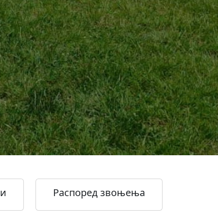
ми
Распоред звоњења