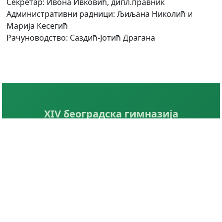
Секретар: Ивона Ивковић, дипл.правник
Административни радници: Љиљана Николић и
Марија Кесегић
Рачуноводство: Саздић-Јотић Драгана
XIV београдска гимназија
Школа са душом
Контакт
Хаџи-Проданова 5, Београд
011/3444-295