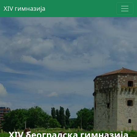
XIV гимназија
XIV београдска гимназија