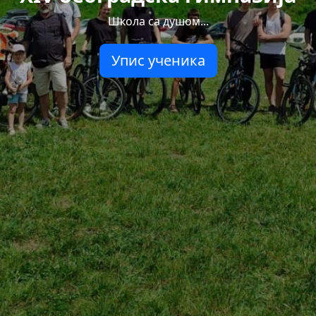
Школа са душом...
Упис ученика