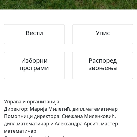
Вести
Упис
Изборни
Распоред
програми
звоњења
Управа и организација:
Директор: Марија Милетић, дипл.математичар
Помоћници директора: Снежанa Миленковић,
дипл.математичар и Александра Арсић, мастер
математичар