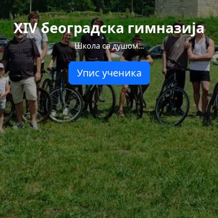
XIV београдска гимназија
Школа са душом...
Упис ученика