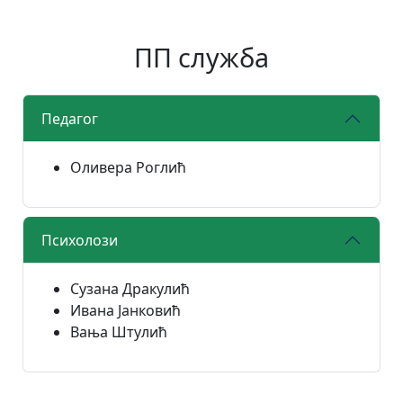
ПП служба
Педагог
Оливера Роглић
Психолози
Сузана Дракулић
Ивана Јанковић
Вања Штулић