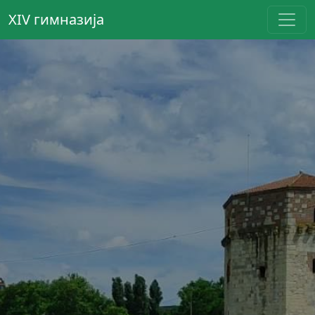
XIV гимназија