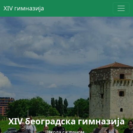
XIV гимназија
XIV београдска гимназија
Школа са душом...