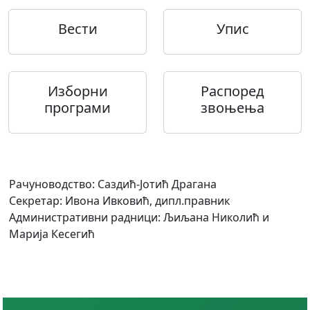
Вести
Упис
Изборни
Распоред
програми
звоњења
Рачуноводство: Саздић-Јотић Драгана
Секретар: Ивона Ивковић, дипл.правник
Административни радници: Љиљана Николић и
Марија Кесегић