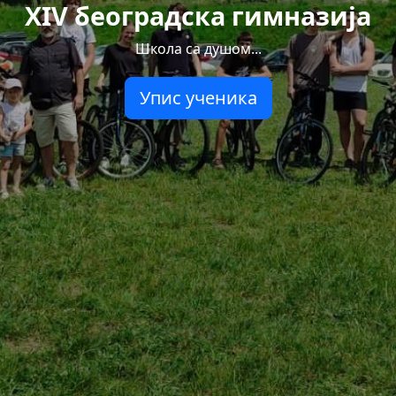
XIV београдска гимназија
Школа са душом...
Упис ученика