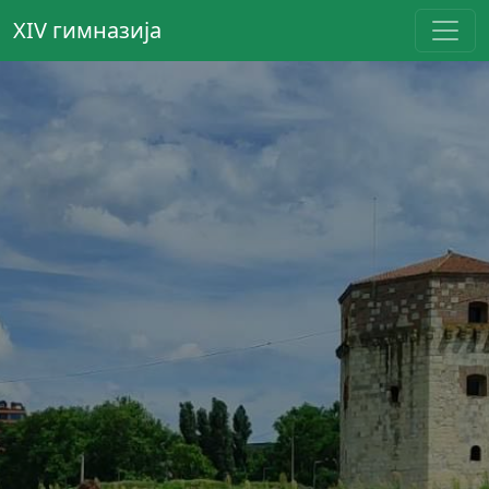
XIV гимназија