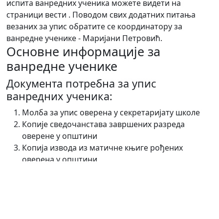
испита ванредних ученика можете видети на
страници вести . Поводом свих додатних питања
везаних за упис обратите се координатору за
ванредне ученике - Маријани Петровић.
Основне информације за
ванредне ученике
Документа потребна за упис
ванредних ученика:
Молба за упис оверена у секретаријату школе
Копије сведочанстава завршених разреда
оверене у општини
Копија извода из матичне књиге рођених
оверена у општини
Пријава за упис ученика у средњу школу
Признаница на име школарине
Исписница из претходне школе (за упис у току
шк. године)
Решење о преласку на ванредно школовање (за